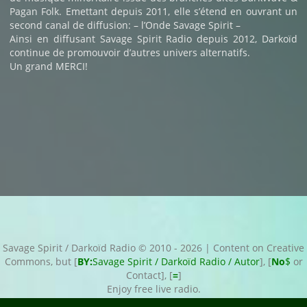
Pagan Folk. Emettant depuis 2011, elle s’étend en ouvrant un
second canal de diffusion: – l’Onde Savage Spirit –
Ainsi en diffusant Savage Spirit Radio depuis 2012, Darkoïd
continue de promouvoir d’autres univers alternatifs.
Un grand MERCI!
Savage Spirit / Darkoïd Radio © 2010 - 2026 | Content on Creative
Commons, but [
BY:
Savage Spirit / Darkoïd Radio / Autor
], [
No
$
or
Contact], [
=
]
Enjoy free live radio.