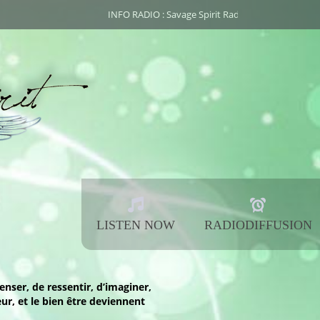
INFO RADIO : Savage Spirit Radio, broadcasted by
Darkoï
LISTEN NOW
RADIODIFFUSION
enser, de ressentir, d’imaginer,
eur, et le bien être deviennent