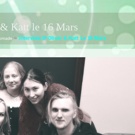
 & Katt le 16 Mars
Interview D’Oliver & Katt Le 16 Mars
Nomade