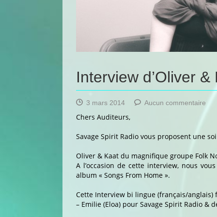
Interview d’Oliver &
sur
3 mars 2014
Aucun commentaire
Int
Chers Auditeurs,
d’Ol
&
Savage Spirit Radio vous proposent une soi
Kat
le
Oliver & Kaat du magnifique groupe Folk No
16
A l’occasion de cette interview, nous vo
Mar
album « Songs From Home ».
Cette Interview bi lingue (français/anglais) 
– Emilie (Eloa) pour Savage Spirit Radio & 