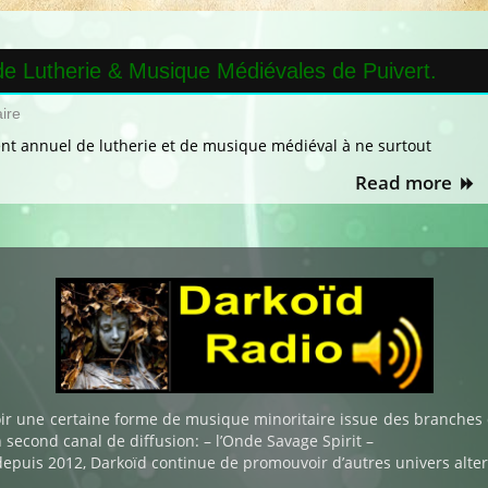
de Lutherie & Musique Médiévales de Puivert.
sur
ire
Rencontres
ent annuel de lutherie et de musique médiéval à ne surtout
Internationales
de
Read more
Lutherie
&
Musique
Médiévales
de
Puivert.
ir une certaine forme de musique minoritaire issue des branches 
 second canal de diffusion: – l’Onde Savage Spirit –
depuis 2012, Darkoïd continue de promouvoir d’autres univers alter