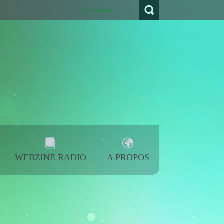
koïd Radio
- Contact: +33 6 95 59 83 77
Connexion
WEBZINE RADIO
A PROPOS