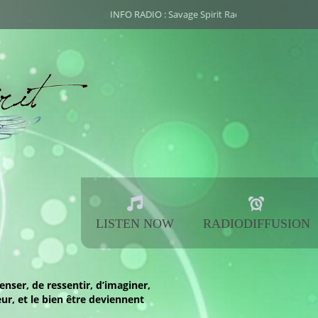
INFO RADIO : Savage Spirit Radio, broadcasted by
Dar
LISTEN NOW
RADIODIFFUSION
enser, de ressentir, d’imaginer,
eur, et le bien être deviennent