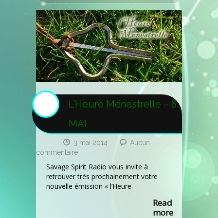
L’Heure Ménestrelle – 8
MAI
3 mai 2014
Aucun
sur
commentaire
L’Heure
Savage Spirit Radio vous invite à
Ménestrelle
retrouver très prochainement votre
–
nouvelle émission « l’Heure
8
MAI
Read
more