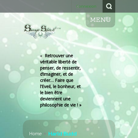
Connexion
MENU
«
Retrouver une
véritable liberté de
penser, de ressentir,
d’imaginer, et de
créer… Faire que
l’Eveil, le bonheur, et
le bien être
deviennent une
philosophie de vie ! »
Harld Budd
Home